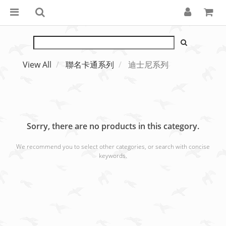
View All
聯名卡通系列
迪士尼系列
Sorry, there are no products in this category.
We recommend you to select other categories, or search with concise
keywords.