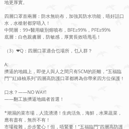
地更厚實。
四層口罩首兩層：防水無紡布，加強其防水功能，唔好話口
水，水槍射都穿唔入！
中間層：99+醫用級別熔噴布，BFE≥99%，PFE≥99%
底層：白色親膚層，防敏感，厚實長效唔甩毛！
（3）❤Q：四層口罩適合乜場所，乜人群？
A:
擠逼的地鐵上，即使人與人之間只有5CM的距離，“五福臨
門”"紅綠柚系列"四層高防護口罩都將為你帶來四方位保護！
口水？——NO WAY!
——翻工族擠逼地鐵者首選！
*潮濕的菜市場，人流湧湧！生肉活魚，海鮮，水果蔬菜，
應有盡有，無所不有！
市場複雜，步步驚心！但，唔緊要！“五福臨門”四層高防護