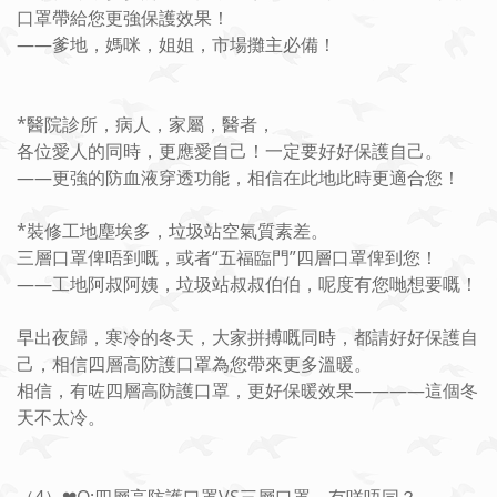
口罩帶給您更強保護效果！
——爹地，媽咪，姐姐，市場攤主必備！
*醫院診所，病人，家屬，醫者，
各位愛人的同時，更應愛自己！一定要好好保護自己。
——更強的防血液穿透功能，相信在此地此時更適合您！
*裝修工地塵埃多，垃圾站空氣質素差。
三層口罩俾唔到嘅，或者“五福臨門”四層口罩俾到您！
——工地阿叔阿姨，垃圾站叔叔伯伯，呢度有您哋想要嘅！
早出夜歸，寒冷的冬天，大家拼搏嘅同時，都請好好保護自
己，相信四層高防護口罩為您帶來更多溫暖。
相信，有咗四層高防護口罩，更好保暖效果————這個冬
天不太冷。