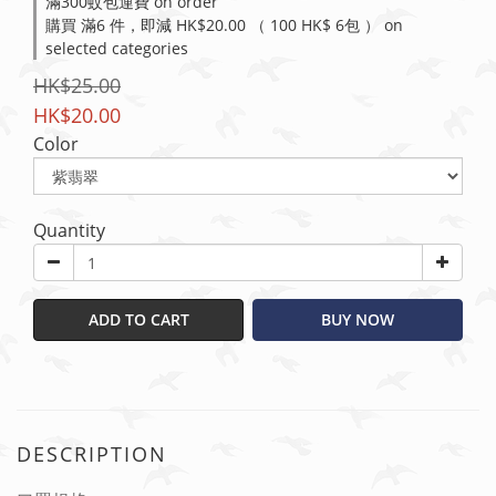
滿300蚊包運費 on order
購買 滿6 件，即減 HK$20.00 （ 100 HK$ 6包 ） on
selected categories
HK$25.00
HK$20.00
Color
Quantity
ADD TO CART
BUY NOW
DESCRIPTION