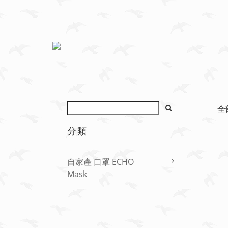
全
分類
自家產 口罩 ECHO
Mask